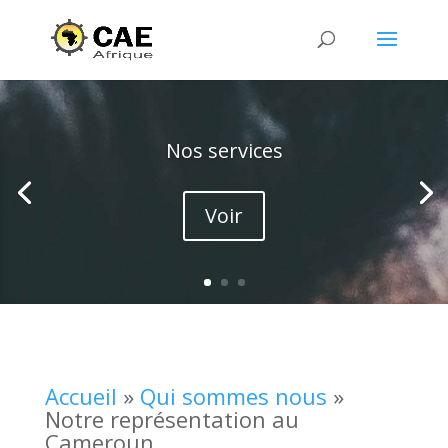
Nos services
Voir
Accueil
»
Qui sommes nous
»
Notre représentation au
Cameroun